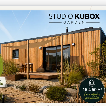
’EPICURIEN
TERRASSES
GARAGES PRÉFABR
FAQ
CONTACT